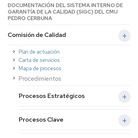
DOCUMENTACIÓN DEL SISTEMA INTERNO DE
GARANTÍA DE LA CALIDAD (SIGC) DEL CMU
PEDRO CERBUNA
Comisión de Calidad
Amalia Izquierdo Llavall
Plan de actuación
Raúl Rodrigo Córdoba
Carta de servicios
José Ramón López Goni
Mapa de procesos
Procedimientos
Procesos Estratégicos
PC01 PLANIFICACIÓN Y ESTRUCTURA
Procesos Clave
Qs_0102 Elaboración y seguimiento del Plan
anual de actuación y mejora (PAM)
PC04 ADMISIÓN Y ESTANCIAS
PRE_0101 Elaboración del PAM y del