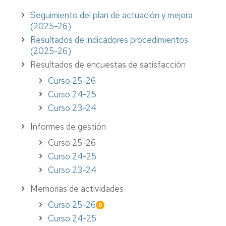
PRA_1301 Alquiler de espacios en CMU
Pedro Cerbuna
Seguimiento del plan de actuación y mejora
PRA_1302 Gestión de partes GIM en CMU
(2025-26)
Pedro Cerbuna
Resultados de indicadores procedimientos
PRA_1303 Gestión calendario y reservas de
(2025-26)
espacios
Resultados de encuestas de satisfacción
IT_1301 Solicitud de personal de seguridad
Curso 25-26
Curso 24-25
Curso 23-24
Informes de gestión
Curso 25-26
Curso 24-25
Curso 23-24
Memorias de actividades
Curso 25-26
Curso 24-25