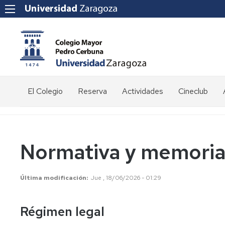
El Colegio
Reserva
Actividades
Cineclub
Saludo
Estudiantes
y
de
fines
grado
Normativa y memoria
Historia
Profesores,
investigadores,
doctorandos,
Institucional
Organigrama
Última modificación
Jue , 18/06/2026 - 01:29
másteres
Servicios
Normativa
Estancias
e
y
Régimen legal
ocasionales
instalaciones
memorias